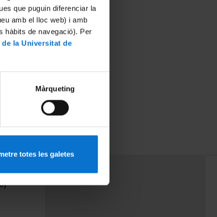
ues que puguin diferenciar la
tueu amb el lloc web) i amb
es hàbits de navegació). Per
 de la Universitat de
Màrqueting
etre totes les galetes
PEU 3
Contact
cy