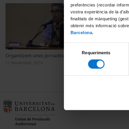
preferències (recordar infor
vostra experiència de la d’al
finalitats de màrqueting (gest
obtenir més informació sobre
Barcelona
.
Selecció
Requeriments
de
Organitzem unes jornades
Presentació 
consentiment
Ciències Cul
11 November, 2014
25 September,