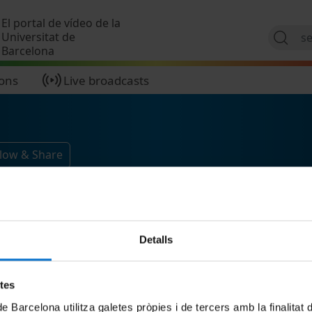
Skip to main content
El portal de vídeo de la
Universitat de
Barcelona
ions
Live broadcasts
llow & Share
Detalls
etes
de Barcelona utilitza galetes pròpies i de tercers amb la finalitat