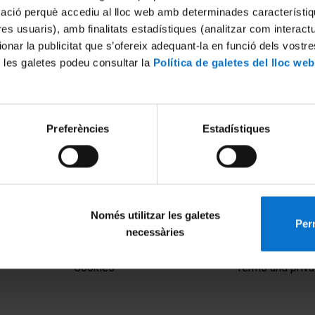
mació perquè accediu al lloc web amb determinades característiq
tres usuaris), amb finalitats estadístiques (analitzar com interac
ionar la publicitat que s’ofereix adequant-la en funció dels vostr
 les galetes podeu consultar la
Política de galetes del lloc web
Preferències
Estadístiques
assignatures del Grau en
inàries i Gastronòmiques
 2014
Només utilitzar les galetes
Perm
necessàries
MENÚ PEU 1
PEU 2
Legal notice
About UBtv
Cookies
Terms and priva