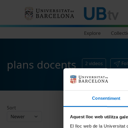
Navegació principal
Explore
Collect
plans docents
2
videos
Fo
Consentiment
Sort
Aquest lloc web utilitza gal
El lloc web de la Universitat 