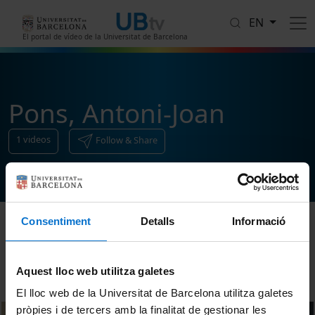
Skip to main content
EN
El portal de vídeo de la Universitat de Barcelona
Pons, Antoni-Joan
1
videos
Follow & Share
Consentiment
Detalls
Informació
Sort
Aquest lloc web utilitza galetes
El lloc web de la Universitat de Barcelona utilitza galetes
pròpies i de tercers amb la finalitat de gestionar les