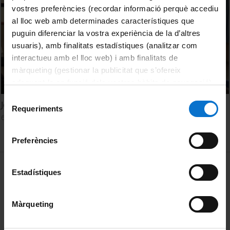
vostres preferències (recordar informació perquè accediu
al lloc web amb determinades característiques que
puguin diferenciar la vostra experiència de la d’altres
usuaris), amb finalitats estadístiques (analitzar com
interactueu amb el lloc web) i amb finalitats de
màrqueting (gestionar la publicitat que s’ofereix
adequant-la en funció dels vostres hàbits de navegació).
Per obtenir més informació sobre les galetes podeu
Selecció
Joves emprenedors
consultar la
Política de galetes del lloc web de la
Requeriments
de
6 May, 2016
Universitat de Barcelona
.
consentiment
Preferències
MENÚ PEU 1
Legal notice
Estadístiques
Cookies
Màrqueting
PEU 2
About UBtv
Terms and privacy