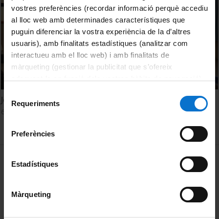
vostres preferències (recordar informació perquè accediu
al lloc web amb determinades característiques que
puguin diferenciar la vostra experiència de la d’altres
usuaris), amb finalitats estadístiques (analitzar com
interactueu amb el lloc web) i amb finalitats de
màrqueting (gestionar la publicitat que s’ofereix
adequant-la en funció dels vostres hàbits de navegació).
Per obtenir més informació sobre les galetes podeu
Selecció
Joves emprenedors
consultar la
Política de galetes del lloc web de la
Requeriments
de
6 May, 2016
Universitat de Barcelona
.
consentiment
Preferències
MENÚ PEU 1
Legal notice
Estadístiques
Cookies
Màrqueting
PEU 2
About UBtv
Terms and privacy