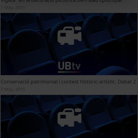
7 May, 2015
Conservació patrimonial i context històric-artístic. Debat 2
7 May, 2015