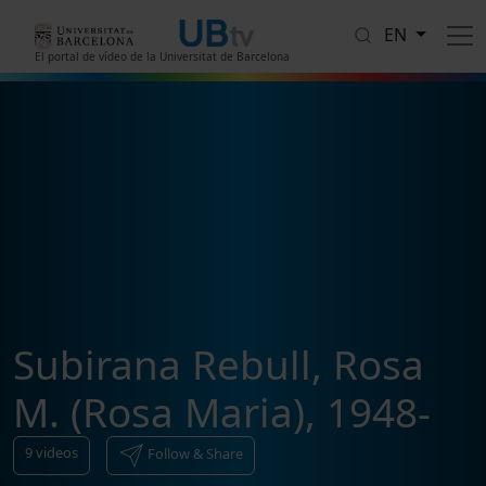
Skip to main content
EN
El portal de vídeo de la Universitat de Barcelona
Subirana Rebull, Rosa
M. (Rosa Maria), 1948-
9
videos
Follow & Share