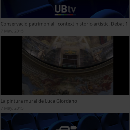
Conservació patrimonial i context històric-artístic. Debat 1
7 May, 2015
La pintura mural de Luca Giordano
7 May, 2015