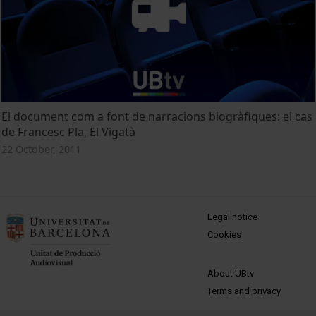
El document com a font de narracions biogràfiques: el cas
de Francesc Pla, El Vigatà
22 October, 2011
MENÚ PEU 1
Legal notice
Cookies
PEU 2
About UBtv
Terms and privacy