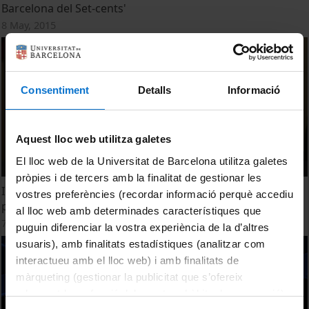
Barcelona del Set-cents'
8 May, 2015
Consentiment
Detalls
Informació
Aquest lloc web utilitza galetes
El lloc web de la Universitat de Barcelona utilitza galetes
pròpies i de tercers amb la finalitat de gestionar les
Inauguració oficial del Simposi Internacional 'Imatges del
vostres preferències (recordar informació perquè accediu
poder a la Barcelona del Set-cents'
al lloc web amb determinades característiques que
7 May, 2015
puguin diferenciar la vostra experiència de la d’altres
usuaris), amb finalitats estadístiques (analitzar com
interactueu amb el lloc web) i amb finalitats de
màrqueting (gestionar la publicitat que s’ofereix
adequant-la en funció dels vostres hàbits de navegació).