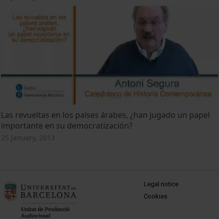
Las revueltas en los países árabes, ¿han jugado un papel
importante en su democratización?
25 January, 2013
MENÚ PEU 1
Legal notice
Cookies