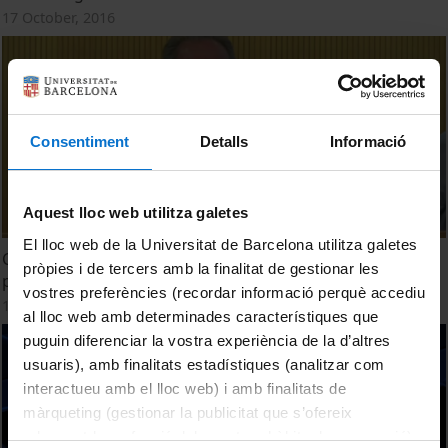
17 October, 2016
Consentiment
Detalls
Informació
Aquest lloc web utilitza galetes
El lloc web de la Universitat de Barcelona utilitza galetes
Cap a un nou Orient mitjà? Reptes i oportunitats per a la
pròpies i de tercers amb la finalitat de gestionar les
pau. Cloenda
vostres preferències (recordar informació perquè accediu
12 May, 2015
al lloc web amb determinades característiques que
puguin diferenciar la vostra experiència de la d’altres
usuaris), amb finalitats estadístiques (analitzar com
interactueu amb el lloc web) i amb finalitats de
màrqueting (gestionar la publicitat que s’ofereix
adequant-la en funció dels vostres hàbits de navegació).