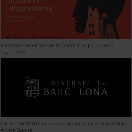
Palestina: visions des de l'acadèmia i el periodisme
7 April, 2025
L'ascens de l'extrema dreta i l'amenaça de la islamofòbia.
Antoni Segura