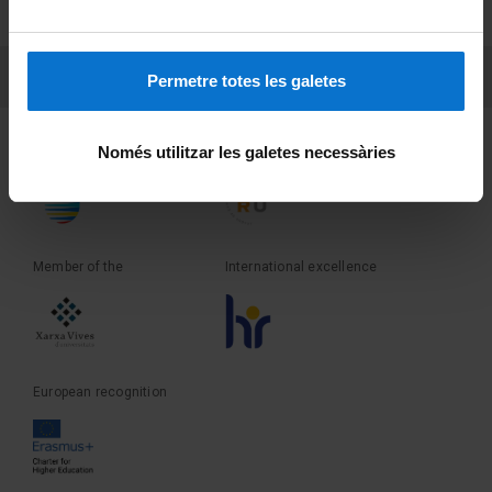
Terms and privacy
PEU 3
Contact
Permetre totes les galetes
Founder of the
Member of the
Només utilitzar les galetes necessàries
Member of the
International excellence
European recognition