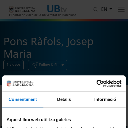
Skip to main content
EN
El portal de vídeo de la Universitat de Barcelona
Pons Ràfols, Josep
Maria
1
videos
Follow & Share
Consentiment
Detalls
Informació
Sort
Aquest lloc web utilitza galetes