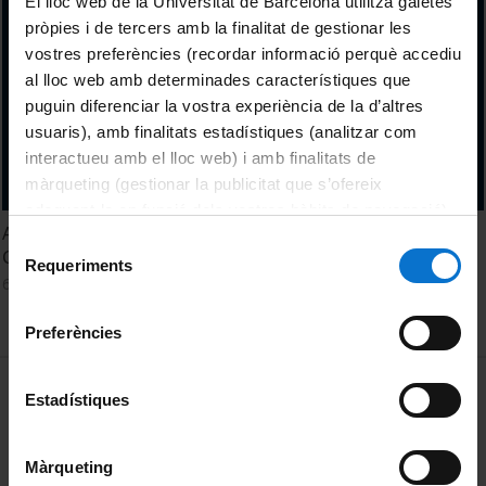
El lloc web de la Universitat de Barcelona utilitza galetes
pròpies i de tercers amb la finalitat de gestionar les
vostres preferències (recordar informació perquè accediu
al lloc web amb determinades característiques que
puguin diferenciar la vostra experiència de la d’altres
usuaris), amb finalitats estadístiques (analitzar com
interactueu amb el lloc web) i amb finalitats de
màrqueting (gestionar la publicitat que s’ofereix
adequant-la en funció dels vostres hàbits de navegació).
Acte de comiat del Departament d'Estructura i
Per obtenir més informació sobre les galetes podeu
Selecció
Constituents de la Màteria
consultar la
Política de galetes del lloc web de la
Requeriments
de
6 April, 2016
Universitat de Barcelona
.
consentiment
Preferències
MENÚ PEU 1
Legal notice
Estadístiques
Cookies
Màrqueting
PEU 2
About UBtv