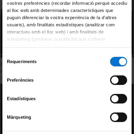
vostres preferències (recordar informació perquè accediu
al lloc web amb determinades característiques que
puguin diferenciar la vostra experiència de la d’altres
usuaris), amb finalitats estadístiques (analitzar com
interactueu amb el lloc web) i amb finalitats de
màrqueting (gestionar la publicitat que s’ofereix
adequant-la en funció dels vostres hàbits de navegació).
Per obtenir més informació sobre les galetes podeu
Selecció
consultar la
Política de galetes del lloc web de la
Requeriments
de
Graphs, charts, maps: Plotting the global history of
Universitat de Barcelona
.
consentiment
modern art
11 May, 2016
Preferències
Estadístiques
Màrqueting