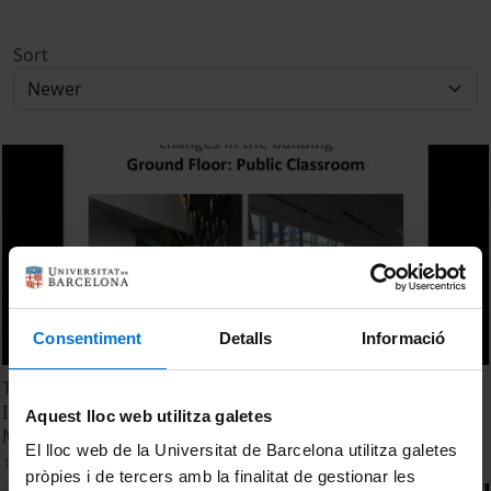
Sort
Consentiment
Detalls
Informació
The useful museum: From John Ruskin to Post-New
Institutionalism. The case of "localism" at the
Aquest lloc web utilitza galetes
Middlesbrough Institute of Modern Art
El lloc web de la Universitat de Barcelona utilitza galetes
11 May, 2016
pròpies i de tercers amb la finalitat de gestionar les