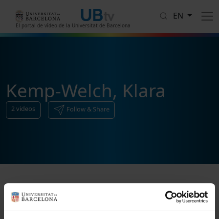
Skip to main content
EN
El portal de vídeo de la Universitat de Barcelona
Kemp-Welch, Klara
2
videos
Follow & Share
Sort