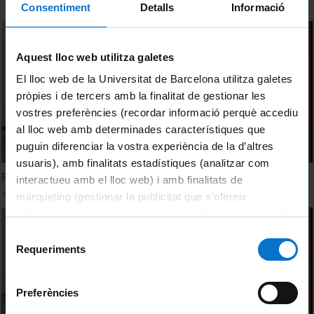
Consentiment
Detalls
Informació
Aquest lloc web utilitza galetes
El lloc web de la Universitat de Barcelona utilitza galetes
pròpies i de tercers amb la finalitat de gestionar les
vostres preferències (recordar informació perquè accediu
al lloc web amb determinades característiques que
puguin diferenciar la vostra experiència de la d’altres
usuaris), amb finalitats estadístiques (analitzar com
Panel 2. Discussion
interactueu amb el lloc web) i amb finalitats de
11 May, 2016
màrqueting (gestionar la publicitat que s’ofereix
adequant-la en funció dels vostres hàbits de navegació).
Per obtenir més informació sobre les galetes podeu
Selecció
consultar la
Política de galetes del lloc web de la
Requeriments
de
Universitat de Barcelona
.
consentiment
Preferències