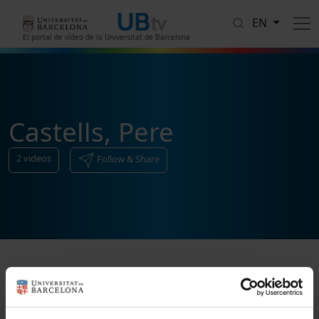
Skip to main content
EN
El portal de vídeo de la Universitat de Barcelona
Castells, Pere
2
videos
Follow & Share
Sort