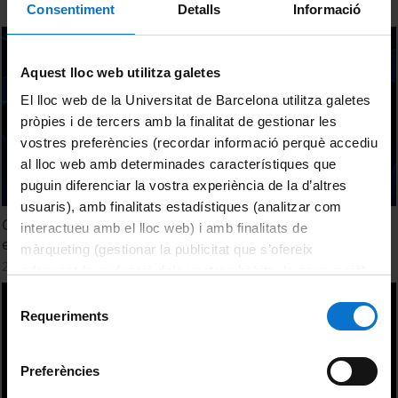
Consentiment
Detalls
Informació
Aquest lloc web utilitza galetes
El lloc web de la Universitat de Barcelona utilitza galetes
pròpies i de tercers amb la finalitat de gestionar les
vostres preferències (recordar informació perquè accediu
al lloc web amb determinades característiques que
puguin diferenciar la vostra experiència de la d’altres
usuaris), amb finalitats estadístiques (analitzar com
Classificació de productes culinaris i gastronómics no
interactueu amb el lloc web) i amb finalitats de
elaborats derivats
màrqueting (gestionar la publicitat que s’ofereix
25 September, 2014
adequant-la en funció dels vostres hàbits de navegació).
Per obtenir més informació sobre les galetes podeu
Selecció
consultar la
Política de galetes del lloc web de la
Requeriments
de
Universitat de Barcelona
.
consentiment
Preferències