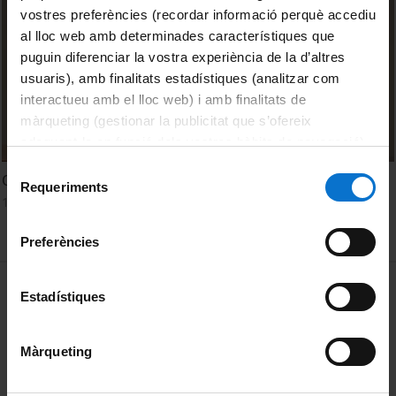
vostres preferències (recordar informació perquè accediu
al lloc web amb determinades característiques que
puguin diferenciar la vostra experiència de la d’altres
usuaris), amb finalitats estadístiques (analitzar com
interactueu amb el lloc web) i amb finalitats de
màrqueting (gestionar la publicitat que s’ofereix
adequant-la en funció dels vostres hàbits de navegació).
Per obtenir més informació sobre les galetes podeu
Selecció
Organitzem unes jornades
consultar la
Política de galetes del lloc web de la
Requeriments
de
11 November, 2014
Universitat de Barcelona
.
consentiment
Preferències
MENÚ PEU 1
Legal notice
Estadístiques
Cookies
Màrqueting
PEU 2
About UBtv
Terms and privacy