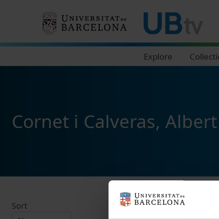
Navegació principal
Explore
Collect
Cornet i Calveras, Albert
Sort