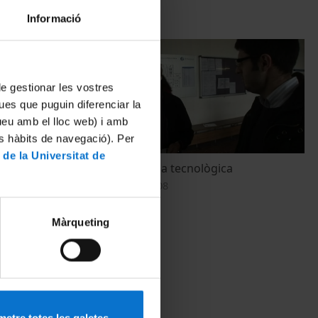
Informació
 de gestionar les vostres
ues que puguin diferenciar la
tueu amb el lloc web) i amb
es hàbits de navegació). Per
 de la Universitat de
a i
La transferència tecnològica
(TEeTI)
1 September, 2008
Màrqueting
etre totes les galetes