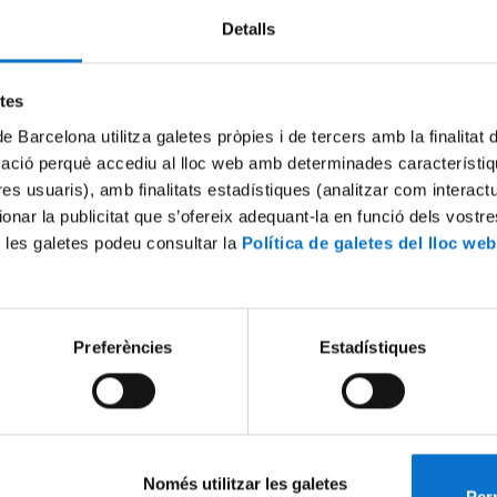
Detalls
etes
de Barcelona utilitza galetes pròpies i de tercers amb la finalitat
mació perquè accediu al lloc web amb determinades característiq
tres usuaris), amb finalitats estadístiques (analitzar com interac
ionar la publicitat que s’ofereix adequant-la en funció dels vostr
 les galetes podeu consultar la
Política de galetes del lloc web
i d'Innovació Docent
Taller d'Enginyeria Electrònic
Tecnologia de la Informació 
11
15 September, 2008
Preferències
Estadístiques
Només utilitzar les galetes
Perm