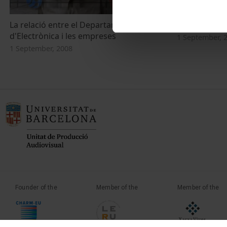
La relació entre el Departament
Estudiar al 
d'Electrònica i les empreses
1 September, 
1 September, 2008
Founder of the
Member of the
Member of the