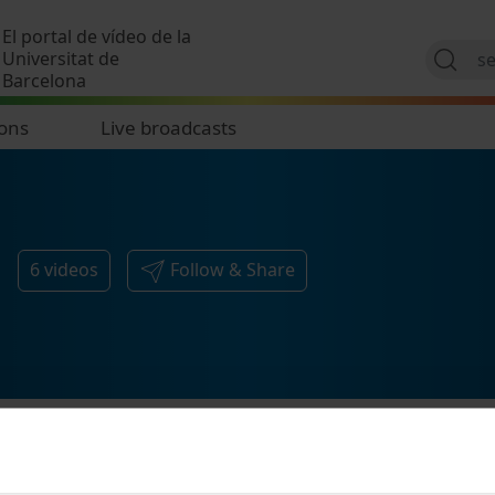
Skip to main content
El portal de vídeo de la
Universitat de
Barcelona
ions
Live broadcasts
6
videos
Follow & Share