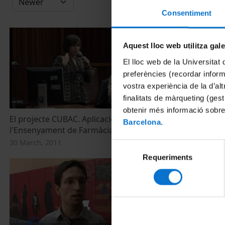
Consentiment
Aquest lloc web utilitza gal
El lloc web de la Universitat 
preferències (recordar infor
vostra experiència de la d’al
finalitats de màrqueting (gest
obtenir més informació sobre
El projecte CUBAC. Aplicació a
L'Observator
Barcelona
.
l'Ensenyament de Farmàcia
26 January, 20
30 March, 2011
Selecció
Requeriments
de
consentiment