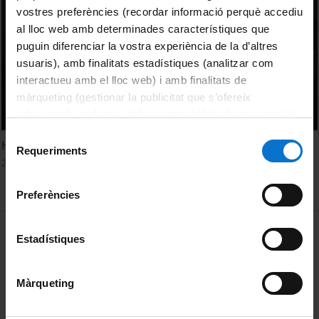
vostres preferències (recordar informació perquè accediu
al lloc web amb determinades característiques que
puguin diferenciar la vostra experiència de la d’altres
usuaris), amb finalitats estadístiques (analitzar com
interactueu amb el lloc web) i amb finalitats de
màrqueting (gestionar la publicitat que s’ofereix
adequant-la en funció dels vostres hàbits de navegació).
Per obtenir més informació sobre les galetes podeu
Selecció
Homenatge a Alberto Boscolo
consultar la
Política de galetes del lloc web de la
Requeriments
de
2 November, 1993
Universitat de Barcelona
.
consentiment
Preferències
MENÚ PEU 1
Legal notice
Estadístiques
Cookies
Màrqueting
PEU 2
About UBtv
Terms and privacy