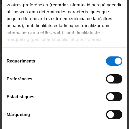
vostres preferències (recordar informació perquè accediu
al lloc web amb determinades característiques que
puguin diferenciar la vostra experiència de la d’altres
usuaris), amb finalitats estadístiques (analitzar com
interactueu amb el lloc web) i amb finalitats de
màrqueting (gestionar la publicitat que s’ofereix
adequant-la en funció dels vostres hàbits de navegació).
Per obtenir més informació sobre les galetes podeu
Selecció
800 espècies bacterianes contra 32 dents: qui guanya?
consultar la
Política de galetes del lloc web de la
Requeriments
de
10 April, 2007
Universitat de Barcelona
.
consentiment
Preferències
MENÚ PEU 1
Legal notice
Estadístiques
Cookies
Màrqueting
PEU 2
About UBtv
Terms and privacy