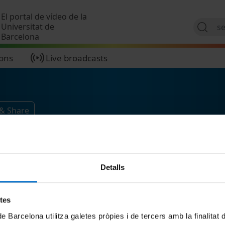
Skip to main content
El portal de vídeo de la
Universitat de
Barcelona
ions
Live broadcasts
 & Share
Detalls
etes
de Barcelona utilitza galetes pròpies i de tercers amb la finalitat