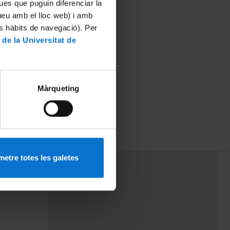
ues que puguin diferenciar la
tueu amb el lloc web) i amb
es hàbits de navegació). Per
 de la Universitat de
Màrqueting
etre totes les galetes
PEU 3
Contact
cy