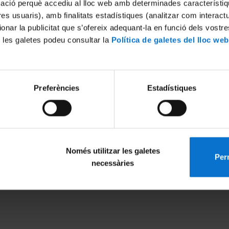
mació perquè accediu al lloc web amb determinades característiq
tres usuaris), amb finalitats estadístiques (analitzar com interac
ionar la publicitat que s’ofereix adequant-la en funció dels vostr
 les galetes podeu consultar la
Política de galetes del lloc web
Preferències
Estadístiques
Només utilitzar les galetes
Perm
MENÚ PEU 1
PEU 2
necessàries
Legal notice
About UBtv
Cookies
Terms and priva