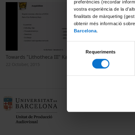
preferències (recordar infor
vostra experiència de la d’al
finalitats de màrqueting (gest
obtenir més informació sobre
Barcelona
.
Selecció
Requeriments
de
Towards "Lithotheca III" Katalin Biró
consentiment
22 October, 2015