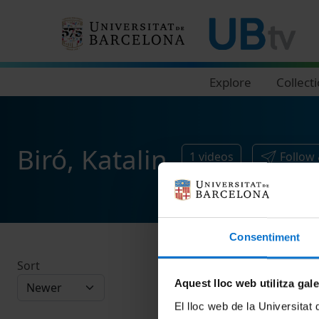
Navegació principal
Explore
Collect
Biró, Katalin
1
videos
Follow
Consentiment
Sort
Aquest lloc web utilitza gal
El lloc web de la Universitat 