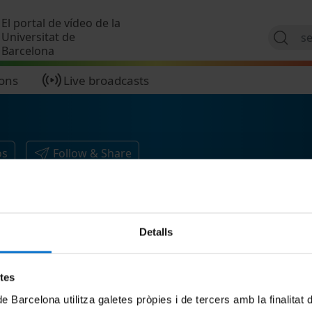
Skip to main content
El portal de vídeo de la
Universitat de
Barcelona
ions
Live broadcasts
os
Follow & Share
Detalls
etes
de Barcelona utilitza galetes pròpies i de tercers amb la finalitat