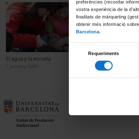
preferències (recordar infor
vostra experiència de la d’al
finalitats de màrqueting (gest
obtenir més informació sobre
Barcelona
.
Selecció
Requeriments
de
El agua y la escuela
consentiment
1 January, 2009