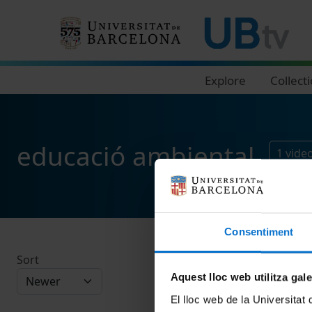
Navegació principal
Explore
Collect
educació ambiental
1
vide
Consentiment
Sort
Aquest lloc web utilitza gal
El lloc web de la Universitat 