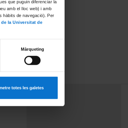
ues que puguin diferenciar la
tueu amb el lloc web) i amb
es hàbits de navegació). Per
 de la Universitat de
Màrqueting
etre totes les galetes
PEU 3
Contact
cy