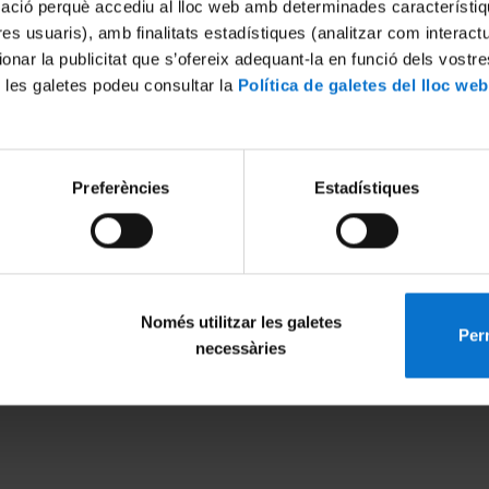
mació perquè accediu al lloc web amb determinades característiq
tres usuaris), amb finalitats estadístiques (analitzar com interac
ionar la publicitat que s’ofereix adequant-la en funció dels vostr
 les galetes podeu consultar la
Política de galetes del lloc web
Preferències
Estadístiques
Només utilitzar les galetes
Perm
MENÚ PEU 1
PEU 2
necessàries
Legal notice
About UBtv
Cookies
Terms and priva