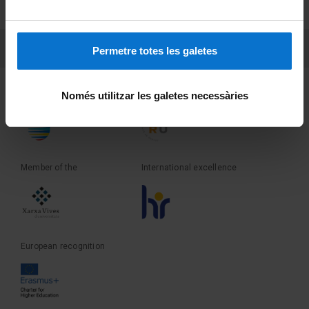
Terms and privacy
PEU 3
Contact
Permetre totes les galetes
Founder of the
Member of the
Només utilitzar les galetes necessàries
Member of the
International excellence
European recognition