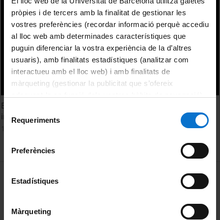
El lloc web de la Universitat de Barcelona utilitza galetes
pròpies i de tercers amb la finalitat de gestionar les
vostres preferències (recordar informació perquè accediu
al lloc web amb determinades característiques que
puguin diferenciar la vostra experiència de la d’altres
usuaris), amb finalitats estadístiques (analitzar com
interactueu amb el lloc web) i amb finalitats de
màrqueting (gestionar la publicitat que s’ofereix
adequant-la en funció dels vostres hàbits de navegació).
Early Harappan disc beads and stone knapping
Per obtenir més informació sobre les galetes podeu
Selecció
innovations. Ajithprasad Pottentavida
consultar la
Política de galetes del lloc web de la
Requeriments
de
10 September, 2015
Universitat de Barcelona
.
consentiment
Preferències
MENÚ PEU 1
Legal notice
Estadístiques
Cookies
Màrqueting
PEU 2
About UBtv