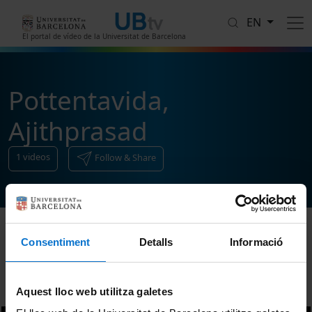
Skip to main content
EN
El portal de vídeo de la Universitat de Barcelona
Pottentavida,
Ajithprasad
1
videos
Follow & Share
Consentiment
Detalls
Informació
Sort
Aquest lloc web utilitza galetes