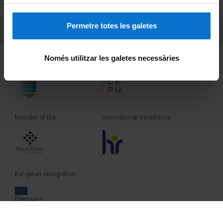
Terms and privacy
Permetre totes les galetes
PEU 3
Contact
Només utilitzar les galetes necessàries
Founder of the
Member of the
Member of the
International excellence
European recognition