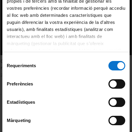
pròpies i de tercers amb la finalitat de gestionar les
vostres preferències (recordar informació perquè accediu
al lloc web amb determinades característiques que
puguin diferenciar la vostra experiència de la d’altres
usuaris), amb finalitats estadístiques (analitzar com
interactueu amb el lloc web) i amb finalitats de
màrqueting (gestionar la publicitat que s’ofereix
adequant-la en funció dels vostres hàbits de navegació).
Per obtenir més informació sobre les galetes podeu
Selecció
Cherty rocks from the territory of Serbia as potential raw
consultar la
Política de galetes del lloc web de la
Requeriments
de
material for knapped stone artefacts. Kristina Saric
Universitat de Barcelona
.
consentiment
20 October, 2015
Preferències
MENÚ PEU 1
Estadístiques
Legal notice
Cookies
Màrqueting
PEU 2
About UBtv