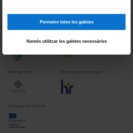
Terms and privacy
PEU 3
Contact
Permetre totes les galetes
Founder of the
Member of the
Només utilitzar les galetes necessàries
Member of the
International excellence
European recognition