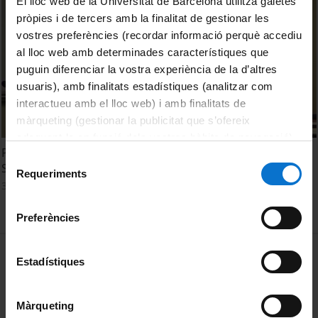
El lloc web de la Universitat de Barcelona utilitza galetes
pròpies i de tercers amb la finalitat de gestionar les
vostres preferències (recordar informació perquè accediu
al lloc web amb determinades característiques que
puguin diferenciar la vostra experiència de la d’altres
usuaris), amb finalitats estadístiques (analitzar com
interactueu amb el lloc web) i amb finalitats de
màrqueting (gestionar la publicitat que s’ofereix
adequant-la en funció dels vostres hàbits de navegació).
Políticas públicas de vivienda, participación y género. Laia
Per obtenir més informació sobre les galetes podeu
Selecció
Serra
consultar la
Política de galetes del lloc web de la
Requeriments
de
3 January, 2011
Universitat de Barcelona
.
consentiment
Preferències
MENÚ PEU 1
Legal notice
Estadístiques
Cookies
Màrqueting
PEU 2
About UBtv