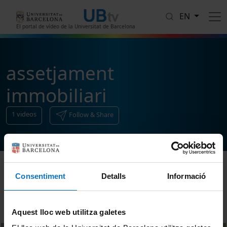
Skip to main content
EN
El portal de vídeo de la Universitat de Barcelona
assetjament
immobiliari
1
videos
Follow & Share
Consentiment
Detalls
Informació
Sort
Aquest lloc web utilitza galetes