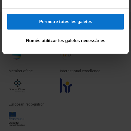
Terms and privacy
PEU 3
Contact
Permetre totes les galetes
Founder of the
Member of the
Només utilitzar les galetes necessàries
Member of the
International excellence
European recognition