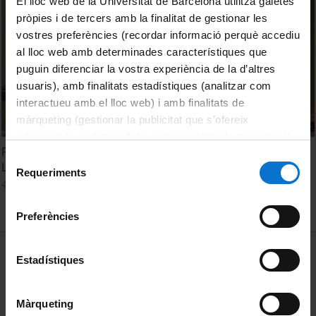
El lloc web de la Universitat de Barcelona utilitza galetes
pròpies i de tercers amb la finalitat de gestionar les
vostres preferències (recordar informació perquè accediu
al lloc web amb determinades característiques que
puguin diferenciar la vostra experiència de la d’altres
usuaris), amb finalitats estadístiques (analitzar com
interactueu amb el lloc web) i amb finalitats de
màrqueting (gestionar la publicitat que s’ofereix
adequant-la en funció dels vostres hàbits de navegació).
Políticas públicas de vivienda, participación y género.
Per obtenir més informació sobre les galetes podeu
Selecció
Lourdes García
consultar la
Política de galetes del lloc web de la
Requeriments
de
4 January, 2011
Universitat de Barcelona
.
consentiment
Preferències
MENÚ PEU 1
Legal notice
Estadístiques
Cookies
Màrqueting
PEU 2
About UBtv