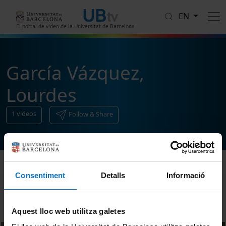
Skip to main content
EN
El portal de vídeo de la Universitat de Barcelona
García Vázquez,
Lourdes
1
videos
Follow & Share
Consentiment
Detalls
Informació
Sort
Aquest lloc web utilitza galetes