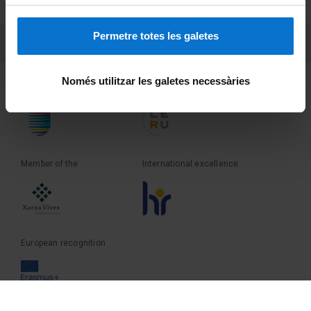
Terms and privacy
Permetre totes les galetes
PEU 3
Contact
Només utilitzar les galetes necessàries
Founder of the
Member of the
Member of the
International excellence
European recognition