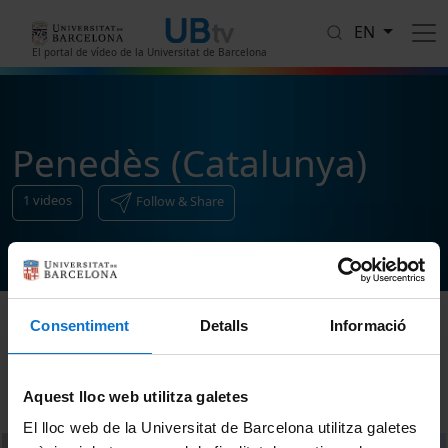
Skip to main content
EN
El portal de vídeo de la Universitat de Barcelona
Penedès (Catalunya)
1
videos
Follow & Share
Consentiment
Detalls
Informació
Sort
Aquest lloc web utilitza galetes
El lloc web de la Universitat de Barcelona utilitza galetes