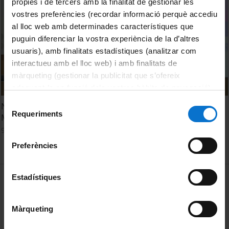
pròpies i de tercers amb la finalitat de gestionar les
vostres preferències (recordar informació perquè accediu
al lloc web amb determinades característiques que
puguin diferenciar la vostra experiència de la d’altres
usuaris), amb finalitats estadístiques (analitzar com
interactueu amb el lloc web) i amb finalitats de
màrqueting (gestionar la publicitat que s’ofereix
adequant-la en funció dels vostres hàbits de navegació).
Per obtenir més informació sobre les galetes podeu
Selecció
New data concerning “large blades” in Catalonia. Xavier
consultar la
Política de galetes del lloc web de la
Requeriments
de
Mangado
Universitat de Barcelona
.
consentiment
9 September, 2015
Preferències
MENÚ PEU 1
Estadístiques
Legal notice
Cookies
Màrqueting
PEU 2
About UBtv