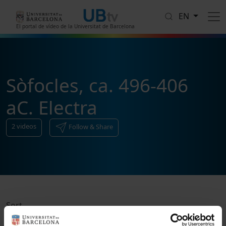
Skip to main content
EN
El portal de vídeo de la Universitat de Barcelona
Sòfocles, ca. 496-406
aC. Electra
2
videos
Follow & Share
Sort