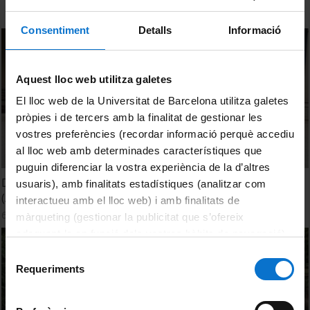
Consentiment
Detalls
Informació
Aquest lloc web utilitza galetes
El lloc web de la Universitat de Barcelona utilitza galetes
pròpies i de tercers amb la finalitat de gestionar les
vostres preferències (recordar informació perquè accediu
al lloc web amb determinades característiques que
puguin diferenciar la vostra experiència de la d’altres
Diplodíptico dedicado: Electra (Sófocles) y Lisístrata
usuaris), amb finalitats estadístiques (analitzar com
(Aristófanes) [con subtítulos]
interactueu amb el lloc web) i amb finalitats de
6 July, 2015
màrqueting (gestionar la publicitat que s’ofereix
adequant-la en funció dels vostres hàbits de navegació).
Per obtenir més informació sobre les galetes podeu
Selecció
consultar la
Política de galetes del lloc web de la
Requeriments
de
Universitat de Barcelona
.
consentiment