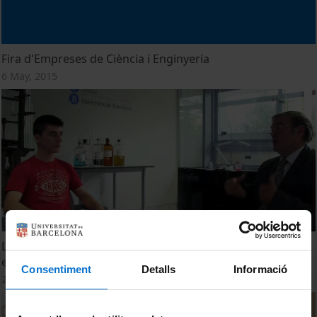
Fira d'Empreses de Ciència i Enginyeria
6 May, 2015
L’estudiant amb millor nota de Selectivitat de Lleida
estudiarà Química a la UB
Consentiment
Detalls
Informació
22 September, 2014