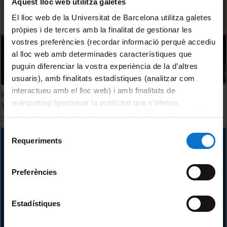
Aquest lloc web utilitza galetes
El lloc web de la Universitat de Barcelona utilitza galetes
pròpies i de tercers amb la finalitat de gestionar les
vostres preferències (recordar informació perquè accediu
al lloc web amb determinades característiques que
puguin diferenciar la vostra experiència de la d’altres
usuaris), amb finalitats estadístiques (analitzar com
interactueu amb el lloc web) i amb finalitats de
Presentació i benvinguda a la 'Jornada BKC sobre Ciència i
màrqueting (gestionar la publicitat que s’ofereix
Tecnologia en l'àmbit alimentari'
adequant-la en funció dels vostres hàbits de navegació).
20 June, 2013
Per obtenir més informació sobre les galetes podeu
Selecció
consultar la
Política de galetes del lloc web de la
Requeriments
de
Universitat de Barcelona
.
consentiment
Preferències
Estadístiques