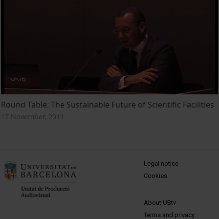
Round Table: The Sustainable Future of Scientific Facilities
17 November, 2011
MENÚ PEU 1
Legal notice
Cookies
PEU 2
About UBtv
Terms and privacy