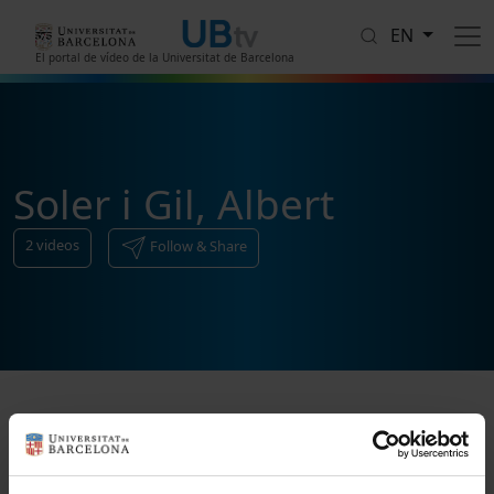
Skip to main content
EN
El portal de vídeo de la Universitat de Barcelona
Soler i Gil, Albert
2
videos
Follow & Share
Sort