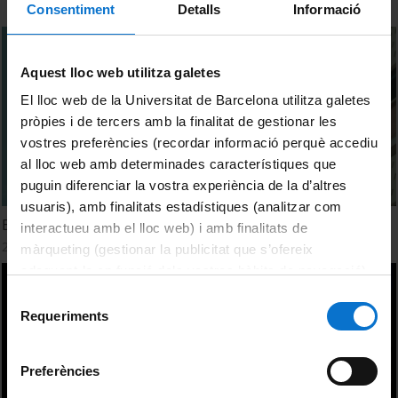
Consentiment
Detalls
Informació
Aquest lloc web utilitza galetes
El lloc web de la Universitat de Barcelona utilitza galetes
pròpies i de tercers amb la finalitat de gestionar les
vostres preferències (recordar informació perquè accediu
al lloc web amb determinades característiques que
puguin diferenciar la vostra experiència de la d’altres
usuaris), amb finalitats estadístiques (analitzar com
El Jardí Geològic ja és una realitat
interactueu amb el lloc web) i amb finalitats de
27 April, 2026
màrqueting (gestionar la publicitat que s’ofereix
adequant-la en funció dels vostres hàbits de navegació).
Per obtenir més informació sobre les galetes podeu
Selecció
consultar la
Política de galetes del lloc web de la
Requeriments
de
Universitat de Barcelona
.
consentiment
Preferències