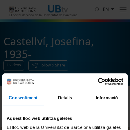
Skip to main content
EN
El portal de vídeo de la Universitat de Barcelona
Castellví, Josefina,
1935-
1
videos
Follow & Share
Consentiment
Detalls
Informació
Sort
Aquest lloc web utilitza galetes
El lloc web de la Universitat de Barcelona utilitza galetes