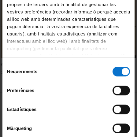
pròpies i de tercers amb la finalitat de gestionar les
vostres preferències (recordar informació perquè accediu
al lloc web amb determinades característiques que
puguin diferenciar la vostra experiència de la d’altres
usuaris), amb finalitats estadístiques (analitzar com
interactueu amb el lloc web) i amb finalitats de
màrqueting (gestionar la publicitat que s’ofereix
adequant-la en funció dels vostres hàbits de navegació).
Per obtenir més informació sobre les galetes podeu
Acte d’homenatge a la professora Josefina Castellví
Selecció
consultar la
Política de galetes del lloc web de la
Requeriments
5 March, 2015
de
Universitat de Barcelona
.
consentiment
Preferències
MENÚ PEU 1
Legal notice
Estadístiques
Cookies
PEU 2
About UBtv
Màrqueting
Terms and privacy