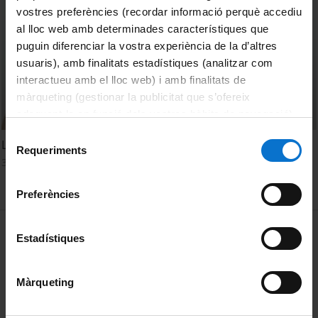
vostres preferències (recordar informació perquè accediu
al lloc web amb determinades característiques que
puguin diferenciar la vostra experiència de la d’altres
usuaris), amb finalitats estadístiques (analitzar com
interactueu amb el lloc web) i amb finalitats de
màrqueting (gestionar la publicitat que s’ofereix
adequant-la en funció dels vostres hàbits de navegació).
Per obtenir més informació sobre les galetes podeu
Selecció
Llicències obertes
consultar la
Política de galetes del lloc web de la
Requeriments
de
30 May, 2012
Universitat de Barcelona
.
consentiment
Preferències
MENÚ PEU 1
Legal notice
Estadístiques
Cookies
Màrqueting
PEU 2
About UBtv
Terms and privacy