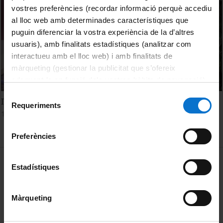
vostres preferències (recordar informació perquè accediu
al lloc web amb determinades característiques que
puguin diferenciar la vostra experiència de la d’altres
usuaris), amb finalitats estadístiques (analitzar com
interactueu amb el lloc web) i amb finalitats de
màrqueting (gestionar la publicitat que s’ofereix
adequant-la en funció dels vostres hàbits de navegació).
Per obtenir més informació sobre les galetes podeu
Selecció
IV Workshop on Economics of Education
consultar la
Política de galetes del lloc web de la
Requeriments
de
19 September, 2013
Universitat de Barcelona
.
consentiment
Preferències
MENÚ PEU 1
Legal notice
Estadístiques
Cookies
Màrqueting
PEU 2
About UBtv
Terms and privacy