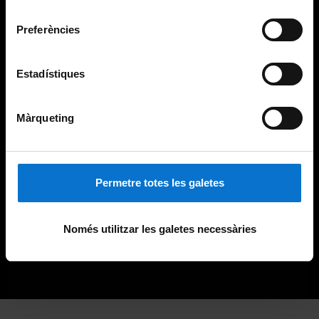
Universitat de Barcelona
.
consentiment
Preferències
Estadístiques
Màrqueting
Permetre totes les galetes
Només utilitzar les galetes necessàries