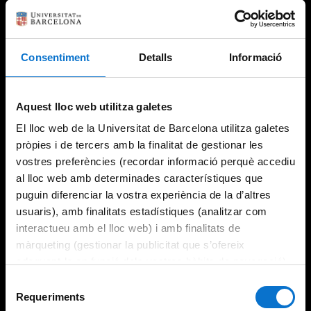
Consentiment
Detalls
Informació
Try again
Aquest lloc web utilitza galetes
El lloc web de la Universitat de Barcelona utilitza galetes
pròpies i de tercers amb la finalitat de gestionar les
vostres preferències (recordar informació perquè accediu
al lloc web amb determinades característiques que
puguin diferenciar la vostra experiència de la d’altres
usuaris), amb finalitats estadístiques (analitzar com
interactueu amb el lloc web) i amb finalitats de
màrqueting (gestionar la publicitat que s’ofereix
adequant-la en funció dels vostres hàbits de navegació).
Per obtenir més informació sobre les galetes podeu
Selecció
consultar la
Política de galetes del lloc web de la
Requeriments
de