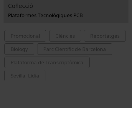
Col·lecció
Plataformes Tecnològiques PCB
Promocional
Ciències
Reportatges
Biology
Parc Científic de Barcelona
Plataforma de Transcriptòmica
Sevilla, Lídia
Related videos