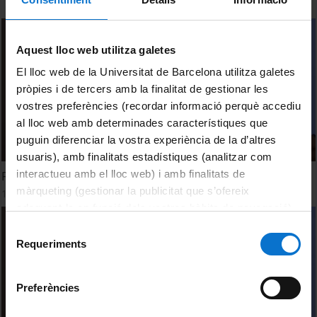
Aquest lloc web utilitza galetes
El lloc web de la Universitat de Barcelona utilitza galetes
pròpies i de tercers amb la finalitat de gestionar les
vostres preferències (recordar informació perquè accediu
al lloc web amb determinades característiques que
puguin diferenciar la vostra experiència de la d’altres
usuaris), amb finalitats estadístiques (analitzar com
interactueu amb el lloc web) i amb finalitats de
Fiscal Forum
màrqueting (gestionar la publicitat que s’ofereix
12 November, 2012
adequant-la en funció dels vostres hàbits de navegació).
Per obtenir més informació sobre les galetes podeu
Selecció
consultar la
Política de galetes del lloc web de la
Requeriments
de
Universitat de Barcelona
.
consentiment
Preferències