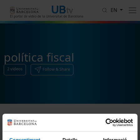
Skip to main content
EN
El portal de vídeo de la Universitat de Barcelona
política fiscal
2
videos
Follow & Share
Sort
Consentiment
Detalls
Informació