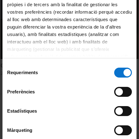
pròpies i de tercers amb la finalitat de gestionar les
vostres preferències (recordar informació perquè accediu
al lloc web amb determinades característiques que
puguin diferenciar la vostra experiència de la d’altres
usuaris), amb finalitats estadístiques (analitzar com
interactueu amb el lloc web) i amb finalitats de
màrqueting (gestionar la publicitat que s’ofereix
adequant-la en funció dels vostres hàbits de navegació).
Per obtenir més informació sobre les galetes podeu
CAVE: Cave Automatic Virtual Environment
Selecció
consultar la
Política de galetes del lloc web de la
Requeriments
25 April, 2012
de
Universitat de Barcelona
.
consentiment
Preferències
MENÚ PEU 1
Legal notice
Estadístiques
Cookies
PEU 2
About UBtv
Màrqueting
Terms and privacy