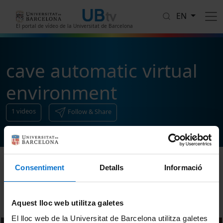
Skip to main content
EN
El portal de vídeo de la Universitat de Barcelona
cave automatic virtual
environment
1
videos
Follow & Share
Consentiment
Detalls
Informació
Sort
Aquest lloc web utilitza galetes
El lloc web de la Universitat de Barcelona utilitza galetes