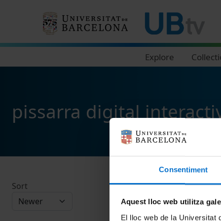
Navegació principal
Explore
Collect
pissarra digital interacti
Consentiment
Sort
Aquest lloc web utilitza gal
El lloc web de la Universitat 