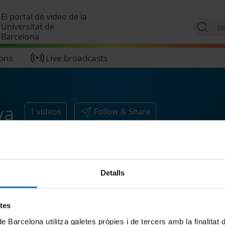
Skip to main content
El portal de vídeo de la
Universitat de
Barcelona
ions
Live broadcasts
va
1
videos
Follow & Share
Detalls
etes
de Barcelona utilitza galetes pròpies i de tercers amb la finalitat