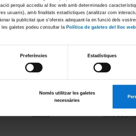
mació perquè accediu al lloc web amb determinades característiq
tres usuaris), amb finalitats estadístiques (analitzar com interac
ionar la publicitat que s’ofereix adequant-la en funció dels vostr
 les galetes podeu consultar la
Política de galetes del lloc web
Preferències
Estadístiques
Només utilitzar les galetes
Perm
necessàries
MENÚ PEU 1
PEU 2
Legal notice
About UBtv
Cookies
Terms and priva