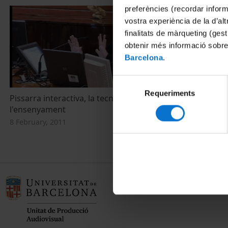
preferències (recordar infor
vostra experiència de la d’al
finalitats de màrqueting (gest
obtenir més informació sobre
Barcelona
.
Selecció
Requeriments
de
Pissarra interactiva, la tecnologia de
consentiment
l'ensenyament
8 February, 2011