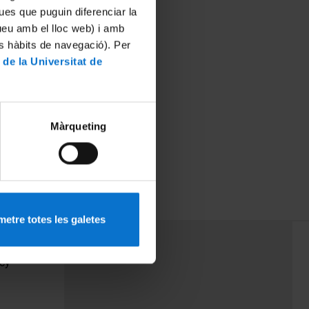
ues que puguin diferenciar la
tueu amb el lloc web) i amb
es hàbits de navegació). Per
 de la Universitat de
Màrqueting
etre totes les galetes
PEU 3
Contact
cy