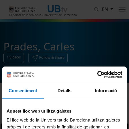
Skip to main content
EN
El portal de vídeo de la Universitat de Barcelona
Prades, Carles
1
videos
Follow & Share
Consentiment
Detalls
Informació
Sort
Aquest lloc web utilitza galetes
El lloc web de la Universitat de Barcelona utilitza galetes
pròpies i de tercers amb la finalitat de gestionar les