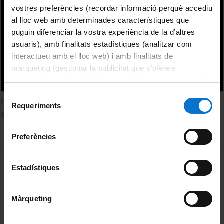
vostres preferències (recordar informació perquè accediu
al lloc web amb determinades característiques que
puguin diferenciar la vostra experiència de la d’altres
usuaris), amb finalitats estadístiques (analitzar com
interactueu amb el lloc web) i amb finalitats de
màrqueting (gestionar la publicitat que s’ofereix
adequant-la en funció dels vostres hàbits de navegació).
Per obtenir més informació sobre les galetes podeu
Selecció
Pissarra interactiva, la tecnologia de l'ensenyament
consultar la
Política de galetes del lloc web de la
Requeriments
de
8 February, 2011
Universitat de Barcelona
.
consentiment
Preferències
MENÚ PEU 1
Legal notice
Estadístiques
Cookies
Màrqueting
PEU 2
About UBtv
Terms and privacy