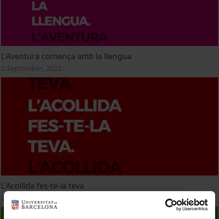
L'Aventura comença amb la llengua
2 September, 2022
L'Acollida fes-te-la teva
2 September, 2022