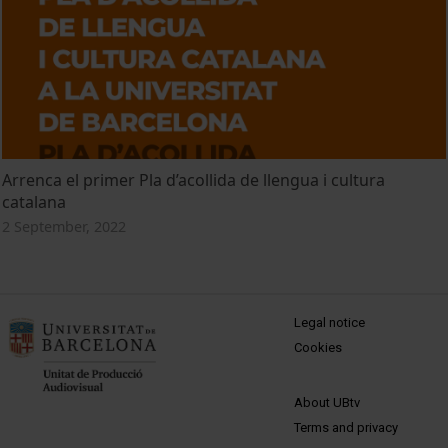
Arrenca el primer Pla d’acollida de llengua i cultura
catalana
2 September, 2022
MENÚ PEU 1
Legal notice
Cookies
PEU 2
About UBtv
Terms and privacy