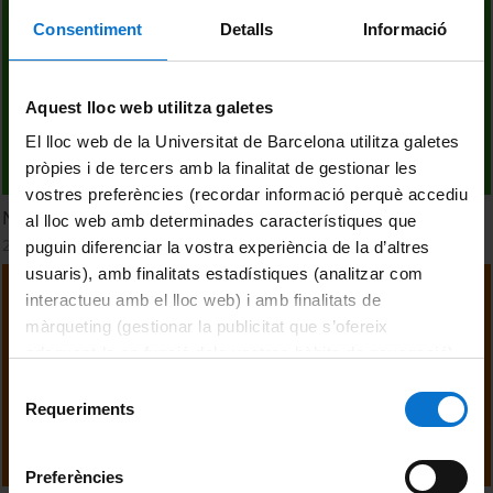
Consentiment
Detalls
Informació
Aquest lloc web utilitza galetes
El lloc web de la Universitat de Barcelona utilitza galetes
pròpies i de tercers amb la finalitat de gestionar les
vostres preferències (recordar informació perquè accediu
No canviïs de llengua, canvia de xip
al lloc web amb determinades característiques que
2 September, 2022
puguin diferenciar la vostra experiència de la d’altres
usuaris), amb finalitats estadístiques (analitzar com
interactueu amb el lloc web) i amb finalitats de
màrqueting (gestionar la publicitat que s’ofereix
adequant-la en funció dels vostres hàbits de navegació).
Per obtenir més informació sobre les galetes podeu
Selecció
consultar la
Política de galetes del lloc web de la
Requeriments
de
Universitat de Barcelona
.
consentiment
Preferències