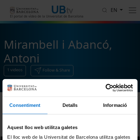
Skip to main content
EN
El portal de vídeo de la Universitat de Barcelona
Mirambell i Abancó,
Antoni
1
videos
Follow & Share
Consentiment
Detalls
Informació
Sort
Aquest lloc web utilitza galetes
El lloc web de la Universitat de Barcelona utilitza galetes