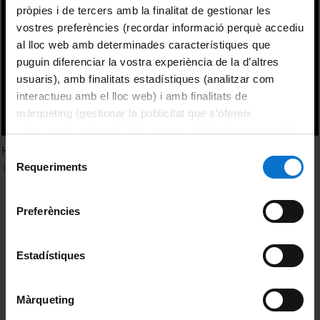
pròpies i de tercers amb la finalitat de gestionar les
vostres preferències (recordar informació perquè accediu
al lloc web amb determinades característiques que
puguin diferenciar la vostra experiència de la d’altres
usuaris), amb finalitats estadístiques (analitzar com
interactueu amb el lloc web) i amb finalitats de
màrqueting (gestionar la publicitat que s’ofereix
adequant-la en funció dels vostres hàbits de navegació).
Per obtenir més informació sobre les galetes podeu
Homenatge al professor Ramon Valls
Selecció
consultar la
Política de galetes del lloc web de la
Requeriments
18 October, 2011
de
Universitat de Barcelona
.
consentiment
Preferències
MENÚ PEU 1
Legal notice
Estadístiques
Cookies
PEU 2
About UBtv
Màrqueting
Terms and privacy