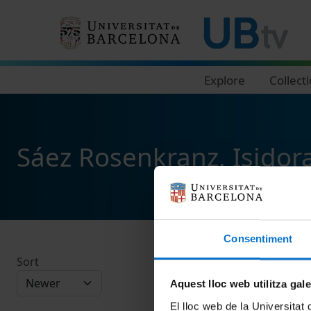
Navegació principal
Explore
Collect
Sáez Rosenkranz, Isidor
Consentiment
Sort
Aquest lloc web utilitza gal
El lloc web de la Universitat 