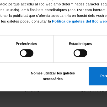
mació perquè accediu al lloc web amb determinades característiq
tres usuaris), amb finalitats estadístiques (analitzar com interac
ionar la publicitat que s’ofereix adequant-la en funció dels vostr
 les galetes podeu consultar la
Política de galetes del lloc web
Preferències
Estadístiques
Només utilitzar les galetes
Perm
necessàries
MENÚ PEU 1
PEU 2
Legal notice
About UBtv
Cookies
Terms and priva