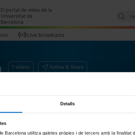
Skip to main content
El portal de vídeo de la
Universitat de
Barcelona
ions
Live broadcasts
a
1
videos
Follow & Share
Detalls
etes
de Barcelona utilitza galetes pròpies i de tercers amb la finalitat