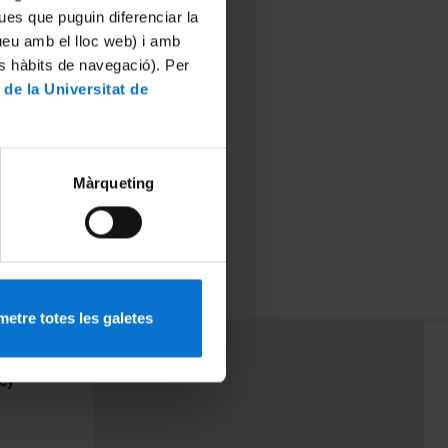
ues que puguin diferenciar la
tueu amb el lloc web) i amb
es hàbits de navegació). Per
 de la Universitat de
Màrqueting
etre totes les galetes
PEU 3
Contact
cy