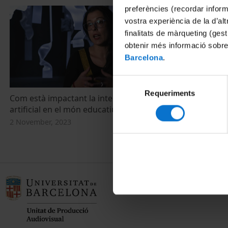
preferències (recordar infor
vostra experiència de la d’al
finalitats de màrqueting (gest
obtenir més informació sobre
Barcelona
.
Selecció
Requeriments
de
Com està impactant la intel·ligència
consentiment
artificial en el món educatiu?
2 November, 2023