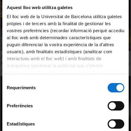
Aquest lloc web utilitza galetes
El lloc web de la Universitat de Barcelona utilitza galetes
pròpies i de tercers amb la finalitat de gestionar les
vostres preferències (recordar informació perquè accediu
al lloc web amb determinades característiques que
puguin diferenciar la vostra experiència de la d’altres
usuaris), amb finalitats estadístiques (analitzar com
Acte de Graduació i Jurament Hipocràtic. Facultat de
interactueu amb el lloc web) i amb finalitats de
Medicina. Campus Clínic. Promoció 2023. Sessió 14 de juny
màrqueting (gestionar la publicitat que s’ofereix
14 June, 2023
adequant-la en funció dels vostres hàbits de navegació).
Per obtenir més informació sobre les galetes podeu
Selecció
consultar la
Política de galetes del lloc web de la
Requeriments
de
Universitat de Barcelona
.
consentiment
Preferències
Estadístiques