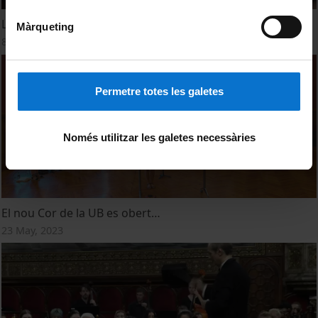
La música omple l’Edifici Històric de la UB
Màrqueting
8 June, 2023
Permetre totes les galetes
Només utilitzar les galetes necessàries
El nou Cor de la UB es obert…
23 May, 2023