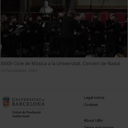
XXXIV Cicle de Música a la Universitat. Concert de Nadal
23 November, 2021
MENÚ PEU 1
Legal notice
Cookies
PEU 2
About UBtv
Terms and privacy