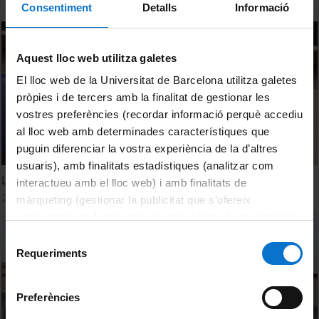
Consentiment
Detalls
Informació
Aquest lloc web utilitza galetes
El lloc web de la Universitat de Barcelona utilitza galetes
pròpies i de tercers amb la finalitat de gestionar les
vostres preferències (recordar informació perquè accediu
al lloc web amb determinades característiques que
puguin diferenciar la vostra experiència de la d’altres
usuaris), amb finalitats estadístiques (analitzar com
L'ambigüitat en les tecnologies de la parla. Mireia Farrús
interactueu amb el lloc web) i amb finalitats de
27 October, 2023
màrqueting (gestionar la publicitat que s’ofereix
adequant-la en funció dels vostres hàbits de navegació).
Per obtenir més informació sobre les galetes podeu
Selecció
consultar la
Política de galetes del lloc web de la
Requeriments
de
Universitat de Barcelona
.
consentiment
Preferències