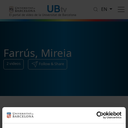
Skip to main content
EN
El portal de vídeo de la Universitat de Barcelona
Farrús, Mireia
2
videos
Follow & Share
Sort