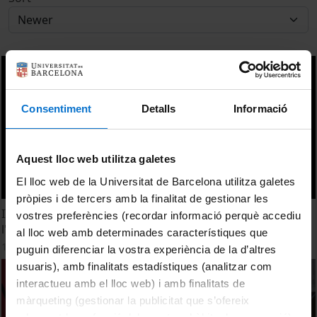
Consentiment
Detalls
Informació
Aquest lloc web utilitza galetes
El lloc web de la Universitat de Barcelona utilitza galetes
pròpies i de tercers amb la finalitat de gestionar les
II Jornades IEM-IRCVM - I Seminari Permanent Dones a
vostres preferències (recordar informació perquè accediu
l'Edat Mitjana. Jornada 17 de novembre
al lloc web amb determinades característiques que
1 December, 2021
puguin diferenciar la vostra experiència de la d’altres
usuaris), amb finalitats estadístiques (analitzar com
interactueu amb el lloc web) i amb finalitats de
màrqueting (gestionar la publicitat que s’ofereix