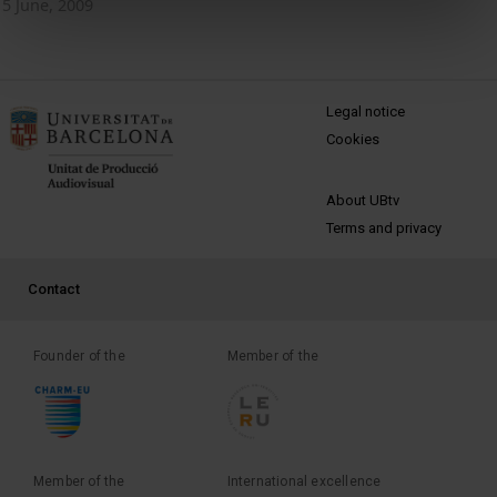
5 June, 2009
MENÚ PEU 1
Legal notice
Cookies
PEU 2
About UBtv
Terms and privacy
PEU 3
Contact
Founder of the
Member of the
Member of the
International excellence