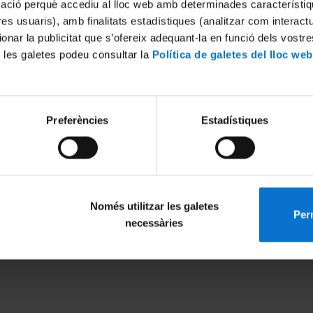
mació perquè accediu al lloc web amb determinades característiq
tres usuaris), amb finalitats estadístiques (analitzar com interac
ionar la publicitat que s’ofereix adequant-la en funció dels vostr
 les galetes podeu consultar la
Política de galetes del lloc web
Preferències
Estadístiques
Només utilitzar les galetes
Perm
MENÚ PEU 1
PEU 2
necessàries
Legal notice
About UBtv
Cookies
Terms and priva