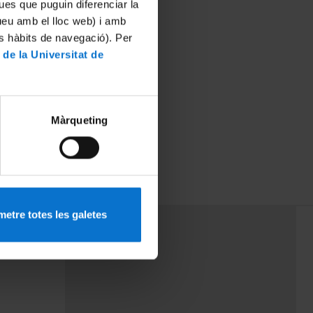
ues que puguin diferenciar la
tueu amb el lloc web) i amb
es hàbits de navegació). Per
 de la Universitat de
Màrqueting
etre totes les galetes
PEU 3
Contact
cy