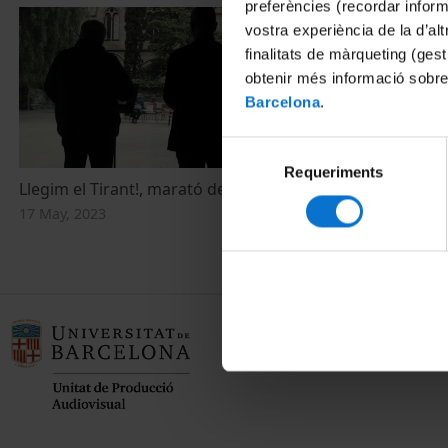
preferències (recordar infor
vostra experiència de la d’al
finalitats de màrqueting (gest
obtenir més informació sobre
Barcelona
.
Selecció
Requeriments
de
Llegim el Tirant!, marató de lectura
consentiment
17 May, 2023