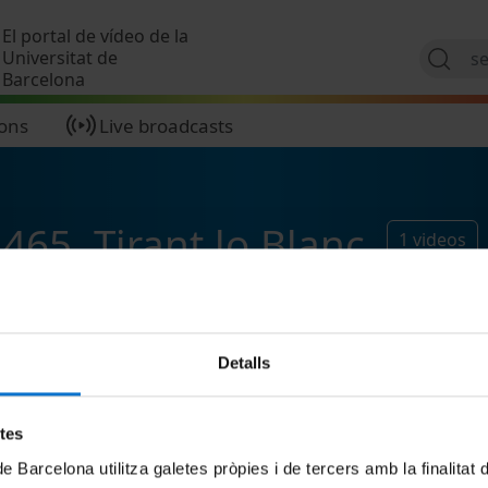
Skip to main content
El portal de vídeo de la
Universitat de
Barcelona
ions
Live broadcasts
465. Tirant lo Blanc
1
videos
Detalls
etes
de Barcelona utilitza galetes pròpies i de tercers amb la finalitat