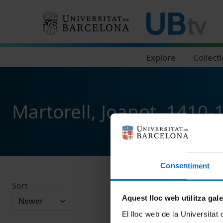
Navegació principal
Explore
Collect
Martorell, Joanot, 1410-1
Consentiment
Sort
Aquest lloc web utilitza gal
El lloc web de la Universitat 