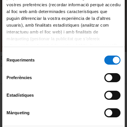
vostres preferències (recordar informació perquè accediu
al lloc web amb determinades característiques que
puguin diferenciar la vostra experiència de la d’altres
usuaris), amb finalitats estadístiques (analitzar com
interactueu amb el lloc web) i amb finalitats de
màrqueting (gestionar la publicitat que s’ofereix
adequant-la en funció dels vostres hàbits de navegació).
Per obtenir més informació sobre les galetes podeu
Selecció
Davant de l’obra. La cova dels coloms
consultar la
Política de galetes del lloc web de la
Requeriments
de
28 November, 2022
Universitat de Barcelona
.
consentiment
Preferències
MENÚ PEU 1
Legal notice
Estadístiques
Cookies
Màrqueting
PEU 2
About UBtv
Terms and privacy