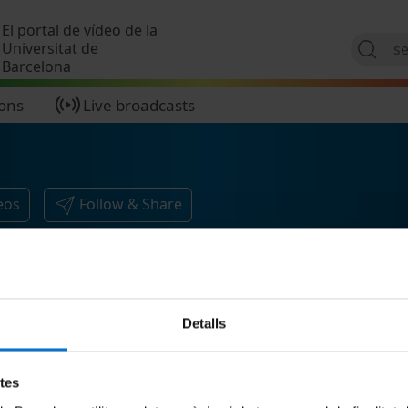
Skip to main content
El portal de vídeo de la
Universitat de
Barcelona
ions
Live broadcasts
eos
Follow & Share
Detalls
etes