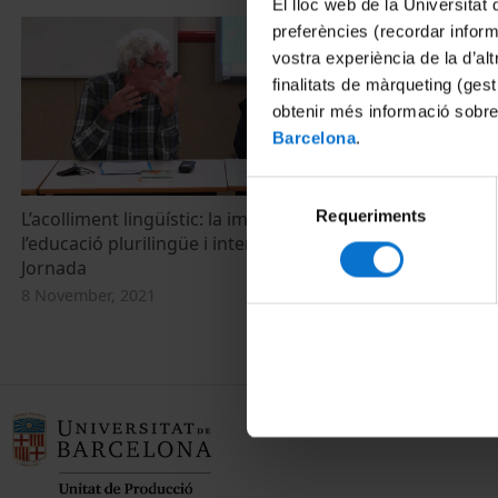
El lloc web de la Universitat 
preferències (recordar infor
vostra experiència de la d’al
finalitats de màrqueting (gest
obtenir més informació sobre
Barcelona
.
Selecció
Requeriments
de
L’acolliment lingüístic: la immersió i
L’acolliment l
l’educació plurilingüe i intercultural. 2a.
l’educació plu
consentiment
Jornada
Jornada
8 November, 2021
8 November, 2