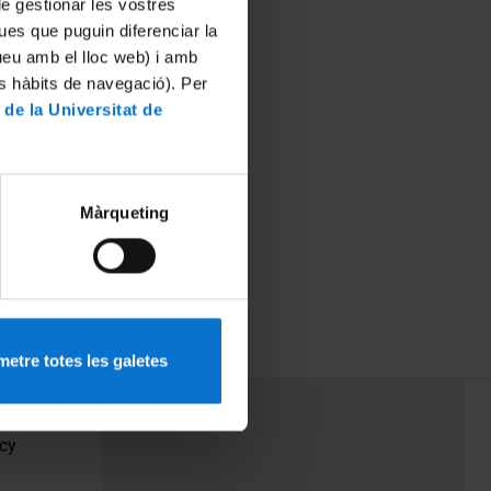
 de gestionar les vostres
ues que puguin diferenciar la
tueu amb el lloc web) i amb
es hàbits de navegació). Per
 de la Universitat de
Màrqueting
etre totes les galetes
PEU 3
Contact
cy