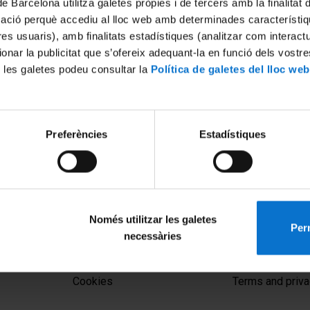
de Barcelona utilitza galetes pròpies i de tercers amb la finalitat
mació perquè accediu al lloc web amb determinades característiq
tres usuaris), amb finalitats estadístiques (analitzar com interac
ionar la publicitat que s’ofereix adequant-la en funció dels vostr
 les galetes podeu consultar la
Política de galetes del lloc web
Preferències
Estadístiques
ingüístic: la immersió i
rilingüe i intercultural. 1a.
021
Només utilitzar les galetes
Perm
necessàries
MENÚ PEU 1
PEU 2
Legal notice
About UBtv
Cookies
Terms and priva