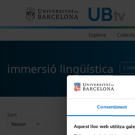
Navegació principal
Explore
Collect
immersió lingüística
2
vid
Consentiment
Sort
Aquest lloc web utilitza gal