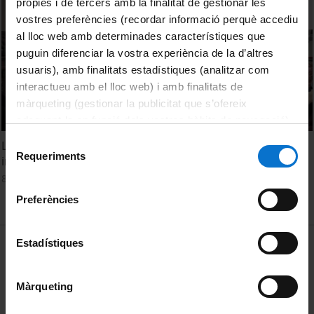
pròpies i de tercers amb la finalitat de gestionar les
vostres preferències (recordar informació perquè accediu
al lloc web amb determinades característiques que
puguin diferenciar la vostra experiència de la d’altres
usuaris), amb finalitats estadístiques (analitzar com
interactueu amb el lloc web) i amb finalitats de
màrqueting (gestionar la publicitat que s’ofereix
adequant-la en funció dels vostres hàbits de navegació).
Per obtenir més informació sobre les galetes podeu
Selecció
L’acolliment lingüístic: la immersió i l’educació plurilingüe i
consultar la
Política de galetes del lloc web de la
Requeriments
de
intercultural. 1a. Jornada
Universitat de Barcelona
.
consentiment
8 November, 2021
Preferències
MENÚ PEU 1
Estadístiques
Legal notice
Cookies
Màrqueting
PEU 2
About UBtv