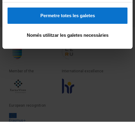
Terms and privacy
Permetre totes les galetes
PEU 3
Contact
Només utilitzar les galetes necessàries
Founder of the
Member of the
Member of the
International excellence
European recognition