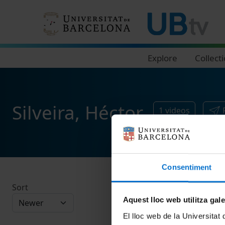
Navegació principal
Explore
Collect
Silveira, Héctor
1
videos
Consentiment
Sort
Aquest lloc web utilitza gal
El lloc web de la Universitat 