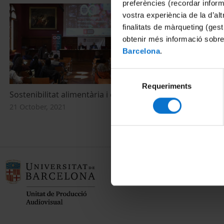
preferències (recordar infor
vostra experiència de la d’al
finalitats de màrqueting (gest
obtenir més informació sobre
Barcelona
.
Selecció
Requeriments
de
Sostenibilitat alimentària i equitat
consentiment
21 October, 2021