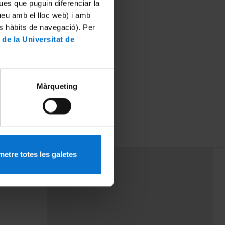
ues que puguin diferenciar la
tueu amb el lloc web) i amb
es hàbits de navegació). Per
 de la Universitat de
Màrqueting
etre totes les galetes
PEU 3
Contact
cy