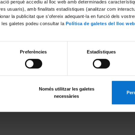
mació perquè accediu al lloc web amb determinades característiq
tres usuaris), amb finalitats estadístiques (analitzar com interac
ionar la publicitat que s’ofereix adequant-la en funció dels vostr
 les galetes podeu consultar la
Política de galetes del lloc web
Preferències
Estadístiques
Només utilitzar les galetes
Perm
MENÚ PEU 1
PEU 2
necessàries
Legal notice
About UBtv
Cookies
Terms and priva