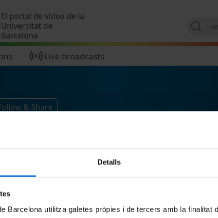
Skip to main content
El portal de vídeo de la
Universitat de
Barcelona
ions
Live broadcasts
Follow & Share
Detalls
etes
de Barcelona utilitza galetes pròpies i de tercers amb la finalitat