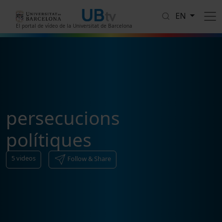
Skip to main content
EN
El portal de vídeo de la Universitat de Barcelona
persecucions
polítiques
5
videos
Follow & Share