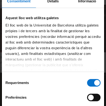
26 January, 2023
Consentiment
Detalls
Informació
Aquest lloc web utilitza galetes
El lloc web de la Universitat de Barcelona utilitza galetes
pròpies i de tercers amb la finalitat de gestionar les
vostres preferències (recordar informació perquè accediu
al lloc web amb determinades característiques que
puguin diferenciar la vostra experiència de la d’altres
usuaris), amb finalitats estadístiques (analitzar com
Homenatge a les persones de la Universitat de Barcelona
interactueu amb el lloc web) i amb finalitats de
represaliades pel franquisme
màrqueting (gestionar la publicitat que s’ofereix
26 January, 2023
adequant-la en funció dels vostres hàbits de navegació).
Per obtenir més informació sobre les galetes podeu
Selecció
consultar la
Política de galetes del lloc web de la
Requeriments
de
Universitat de Barcelona
.
consentiment
Preferències