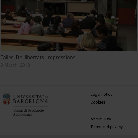
Taller 'De llibertats i repressions'
3 March, 2010
MENÚ PEU 1
Legal notice
Cookies
PEU 2
About UBtv
Terms and privacy