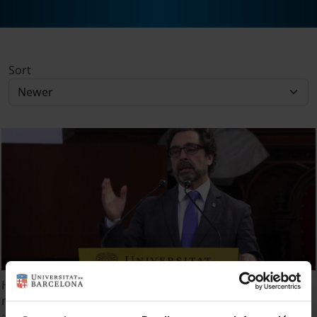
Sort
Homenatge a les persones de la Universitat de Barcelona
represaliades pel franquisme (intervenció del rector)