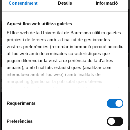
Consentiment
Detalls
Informació
Aquest lloc web utilitza galetes
El lloc web de la Universitat de Barcelona utilitza galetes
pròpies i de tercers amb la finalitat de gestionar les
vostres preferències (recordar informació perquè accediu
al lloc web amb determinades característiques que
puguin diferenciar la vostra experiència de la d’altres
usuaris), amb finalitats estadístiques (analitzar com
'Aalto university and Campus Architecture'. Ejemplos
interactueu amb el lloc web) i amb finalitats de
europeos de estrategias exitosas
màrqueting (gestionar la publicitat que s’ofereix
2 November, 2011
adequant-la en funció dels vostres hàbits de navegació).
Per obtenir més informació sobre les galetes podeu
Selecció
consultar la
Política de galetes del lloc web de la
Requeriments
de
Universitat de Barcelona
.
consentiment
Preferències