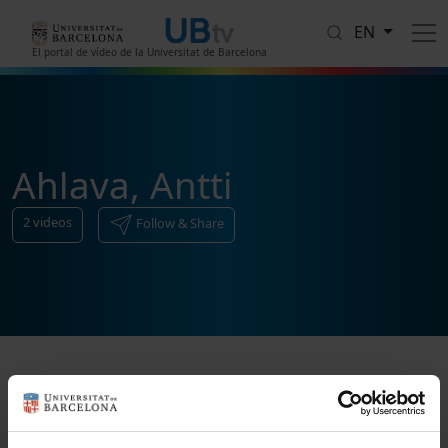
Skip to main content
EN
El portal de vídeo de la Universitat de Barcelona
Ahlava, Antti
2
videos
Follow & Share
Sort