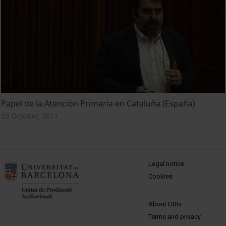
Papel de la Atención Primaria en Cataluña (España)
25 October, 2011
MENÚ PEU 1
Legal notice
Cookies
PEU 2
About UBtv
Terms and privacy