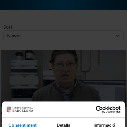
Sort
A bord del Beagle T2. La tuberculosi: per què encara és un
problema de salut pública?
Consentiment
Detalls
Informació
22 March, 2023