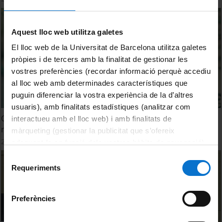
Aquest lloc web utilitza galetes
El lloc web de la Universitat de Barcelona utilitza galetes
pròpies i de tercers amb la finalitat de gestionar les
vostres preferències (recordar informació perquè accediu
al lloc web amb determinades característiques que
puguin diferenciar la vostra experiència de la d’altres
usuaris), amb finalitats estadístiques (analitzar com
Quines accions polítiques es poden fer per millorar el
interactueu amb el lloc web) i amb finalitats de
nostre estil de vida?
màrqueting (gestionar la publicitat que s’ofereix
24 November, 2022
adequant-la en funció dels vostres hàbits de navegació).
Per obtenir més informació sobre les galetes podeu
Selecció
consultar la
Política de galetes del lloc web de la
Requeriments
de
Universitat de Barcelona
.
consentiment
Preferències