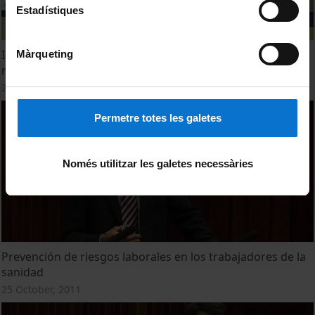
Estadístiques
Inauguració de la Jornada "Prevenció i control de la
Màrqueting
malaltia meningocòccica: Reptes de salut pública"
23 November, 2017
Permetre totes les galetes
Només utilitzar les galetes necessàries
Prevención de riesgos laborales en los trabajadores de la
sanidad
25 October, 2011