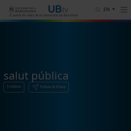
Skip to main content
EN
El portal de vídeo de la Universitat de Barcelona
salut pública
5
videos
Follow & Share