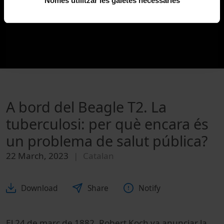
Només utilitzar les galetes necessàries
A bord del Beagle T2. La
tuberculosi: per què encara és
un problema de salut pública?
22 March, 2023
Catalan
Download
Share
Notify
El 24 de març de 1882, Robert Koch va anunciar la