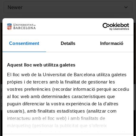
Consentiment
Detalls
Informació
Aquest lloc web utilitza galetes
El lloc web de la Universitat de Barcelona utilitza galetes
pròpies i de tercers amb la finalitat de gestionar les
vostres preferències (recordar informació perquè accediu
Plenary Session: L.F. Cabeza Thermal energy storage: is
al lloc web amb determinades característiques que
research lost in roadmaps?
puguin diferenciar la vostra experiència de la d’altres
26 October, 2022
usuaris), amb finalitats estadístiques (analitzar com
interactueu amb el lloc web) i amb finalitats de
màrqueting (gestionar la publicitat que s’ofereix
adequant-la en funció dels vostres hàbits de navegació).