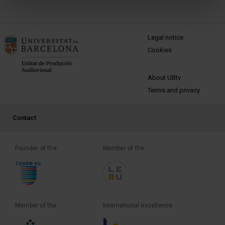
MENÚ PEU 1
Legal notice
Cookies
PEU 2
About UBtv
Terms and privacy
PEU 3
Contact
Founder of the
Member of the
Member of the
International excellence