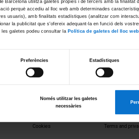
de Barcelona utilitza galetes pròpies i de tercers amb la finalitat
mació perquè accediu al lloc web amb determinades característiq
tres usuaris), amb finalitats estadístiques (analitzar com interac
ionar la publicitat que s’ofereix adequant-la en funció dels vostr
 les galetes podeu consultar la
Política de galetes del lloc web
Preferències
Estadístiques
 la generosidad: descrito un
cognitivo que afecta a los
evaluación
Només utilitzar les galetes
Perm
necessàries
MENÚ PEU 1
PEU 2
Legal notice
About UBtv
Cookies
Terms and priva