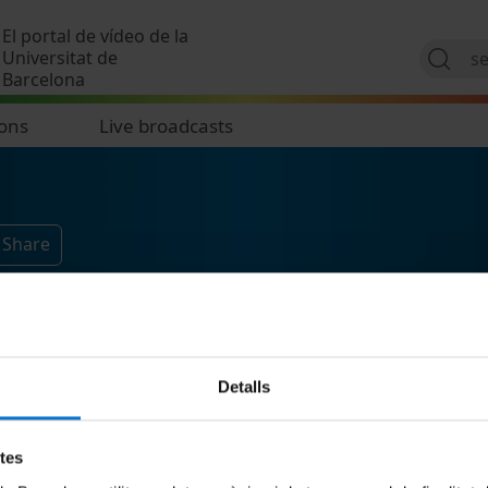
Skip to main content
El portal de vídeo de la
Universitat de
Barcelona
ions
Live broadcasts
 Share
Detalls
etes