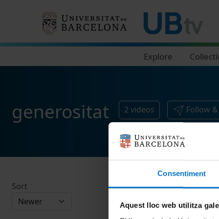
Navegació principal
Explore
Collect
generositat
2
videos
Follow &
Consentiment
Sort
Aquest lloc web utilitza gal