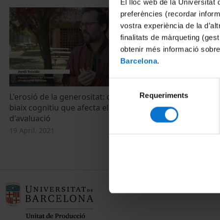
El lloc web de la Universitat 
preferències (recordar infor
vostra experiència de la d’al
finalitats de màrqueting (gest
obtenir més informació sobre
Barcelona
.
Selecció
Requeriments
de
L'erosió de la generositat: descrit un nou
La erosión de
biaix cognitiu que afecta els processos
nuevo sesgo 
consentiment
d'avaluació
procesos de 
19 April, 2021
19 April, 2021