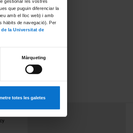
 de gestionar les vostres
ues que puguin diferenciar la
tueu amb el lloc web) i amb
es hàbits de navegació). Per
 de la Universitat de
Màrqueting
etre totes les galetes
PEU 3
Contact
cy