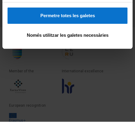
Terms and privacy
Permetre totes les galetes
PEU 3
Contact
Només utilitzar les galetes necessàries
Founder of the
Member of the
Member of the
International excellence
European recognition