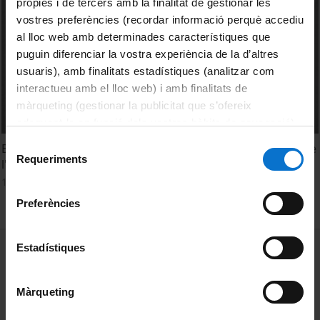
pròpies i de tercers amb la finalitat de gestionar les
vostres preferències (recordar informació perquè accediu
al lloc web amb determinades característiques que
puguin diferenciar la vostra experiència de la d’altres
usuaris), amb finalitats estadístiques (analitzar com
interactueu amb el lloc web) i amb finalitats de
màrqueting (gestionar la publicitat que s’ofereix
adequant-la en funció dels vostres hàbits de navegació).
Per obtenir més informació sobre les galetes podeu
Selecció
Entrevista a Raúl Deamo, autor del cartell dels 150 anys de
consultar la
Política de galetes del lloc web de la
Requeriments
de
l'Edifici Històric
Universitat de Barcelona
.
consentiment
15 July, 2022
Preferències
MENÚ PEU 1
Estadístiques
Legal notice
Cookies
Màrqueting
PEU 2
About UBtv