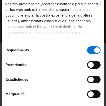
vostres preferències (recordar informació perquè accediu
al lloc web amb determinades característiques que
puguin diferenciar la vostra experiència de la d’altres
usuaris), amb finalitats estadístiques (analitzar com
interactueu amb el lloc web) i amb finalitats de
màrqueting (gestionar la publicitat que s’ofereix
adequant-la en funció dels vostres hàbits de navegació).
Per obtenir més informació sobre les galetes podeu
Selecció
Healthy and sustainable societies
consultar la
Política de galetes del lloc web de la
Requeriments
de
21 June, 2022
Universitat de Barcelona
.
consentiment
Preferències
MENÚ PEU 1
Legal notice
Estadístiques
Cookies
Màrqueting
PEU 2
About UBtv
Terms and privacy